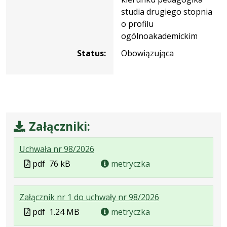
studia drugiego stopnia
o profilu
ogólnoakademickim
Status:
Obowiązująca
Załączniki:
.
.
.
Uchwała nr 98/2026
Plik
Rozmiar
Otwiera
Plik
pdf
76 kB
metryczka
w
pliku:
się
w
formacie:
76
w
formacie
.
.
.
Załącznik nr 1 do uchwały nr 98/2026
pdf
kB
nowej
Plik
Rozmiar
Otwiera
karcie.
Plik
pdf
1.24 MB
metryczka
w
pliku:
się
w