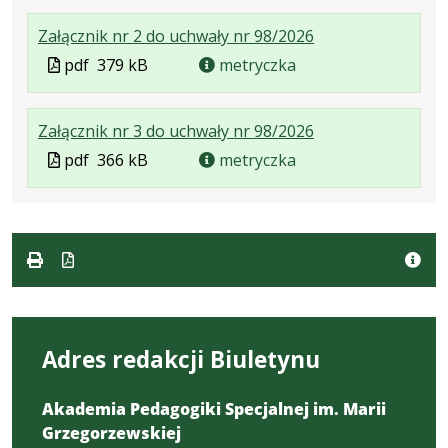
formacie:
1.24
w
formacie
.
.
.
Załącznik nr 2 do uchwały nr 98/2026
pdf
MB
nowej
Plik
Rozmiar
Otwiera
karcie.
Plik
pdf
379 kB
metryczka
w
pliku:
się
w
formacie:
379
w
formacie
.
.
.
Załącznik nr 3 do uchwały nr 98/2026
pdf
kB
nowej
Plik
Rozmiar
Otwiera
karcie.
Plik
pdf
366 kB
metryczka
w
pliku:
się
w
formacie:
366
w
formacie
pdf
kB
nowej
karcie.
Adres redakcji Biuletynu
Akademia Pedagogiki Specjalnej im. Marii
Grzegorzewskiej