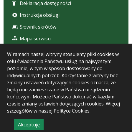
Deklaracja dostępności
Instrukcja obsługi
Słownik skrótów
Mapa serwisu
W ramach naszej witryny stosujemy pliki cookies w
Statystyka i dane osobowe
celu świadczenia Państwu usług na najwyższym
poziomie, w tym w sposób dostosowany do
Statystyki oglądalności
indywidualnych potrzeb. Korzystanie z witryny bez
zmiany ustawień dotyczących cookies oznacza, że
Polityka prywatności
będą one zamieszczane w Państwa urządzeniu
końcowym. Możecie Państwo dokonać w każdym
czasie zmiany ustawień dotyczących cookies. Więcej
Wersja systemu: 5.7.0 [112]
szczegółów w naszej
Polityce Cookies
.
Ostatnia aktualizacja BIP: 07.08.2026 13:35
Akceptuję
CMS i hosting: Logonet Sp. z o.o. w Bydgoszczy
informację