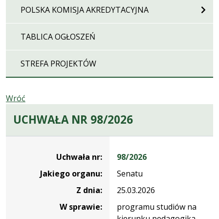
POLSKA KOMISJA AKREDYTACYJNA
TABLICA OGŁOSZEŃ
STREFA PROJEKTÓW
Wróć
UCHWAŁA NR 98/2026
Dane
uchwały
Uchwała nr:
98/2026
nr
Jakiego organu:
Senatu
98/2026
Z dnia:
25.03.2026
W sprawie:
programu studiów na
kierunku pedagogika