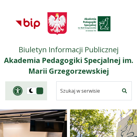
Przejdź do treści
Przejdź do mapy
Przejdź do
głównego menu
serwisu
Biuletyn Informacji Publicznej
Akademia Pedagogiki Specjalnej im.
Marii Grzegorzewskiej
Szukaj
Panel dostosowania ułat
Przełącz
w
Szuka
na
serwisie
wersję
ciemną