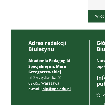
Wróć
Adres redakcji
Gł
Biuletynu
Bi
Akademia Pedagogiki
Nata
Specjalnej im. Marii
bip@
Grzegorzewskiej
In
ul. Szczęśliwicka 40
pu
02-353 Warszawa
e-mail:
bip@aps.edu.pl
P
U