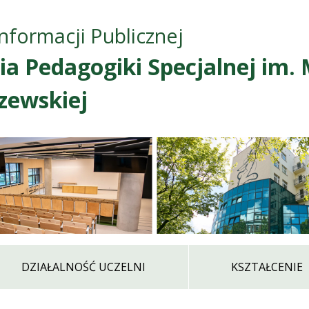
Przejdź do treści
Przejdź do mapy
Przejdź do
Informacji Publicznej
głównego menu
serwisu
a Pedagogiki Specjalnej im. 
zewskiej
DZIAŁALNOŚĆ UCZELNI
KSZTAŁCENIE