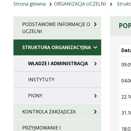
Strona główna
ORGANIZACJA UCZELNI
Strukt
POP
PODSTAWOWE INFORMACJE O
UCZELNI
STRUKTURA ORGANIZACYJNA
Data
Wersj
WŁADZE I ADMINISTRACJA
09.0
INSTYTUTY
04.0
PIONY
22.1
KONTROLA ZARZĄDCZA
31.1
PRZYJMOWANIE I
18.0