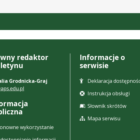
ówny redaktor
Informacje o
uletynu
serwisie
lia Grodnicka-Graj
Deklaracja dostępnośc
aps.edu.pl
Instrukcja obsługi
formacja
Słownik skrótów
bliczna
Mapa serwisu
onowne wykorzystanie
dostępnianie informacji