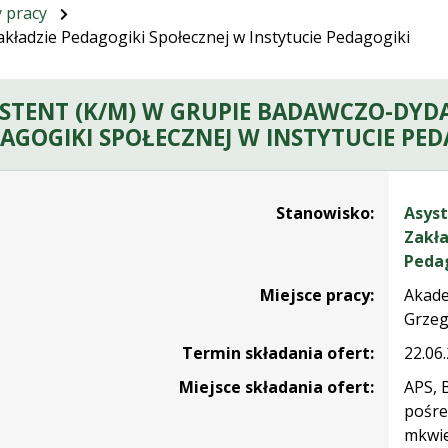
y pracy
kładzie Pedagogiki Społecznej w Instytucie Pedagogiki
STENT (K/M) W GRUPIE BADAWCZO-DYD
AGOGIKI SPOŁECZNEJ W INSTYTUCIE PED
czące rekrutacji na stanowisko Asystent (K/M) w grupie ba
Stanowisko:
Asyst
Zakła
Peda
Miejsce pracy:
Akade
Grzeg
Termin składania ofert:
22.06
Miejsce składania ofert:
APS, 
pośre
mkwie