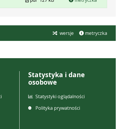
pdf
127 kB
metryczka
w
formacie
wersje
metryczka
Statystyka i dane
osobowe
i
Statystyki oglądalności
Polityka prywatności