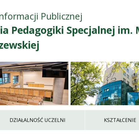
Przejdź do treści
Przejdź do mapy
Przejdź do
Informacji Publicznej
głównego menu
serwisu
a Pedagogiki Specjalnej im. 
zewskiej
DZIAŁALNOŚĆ UCZELNI
KSZTAŁCENIE