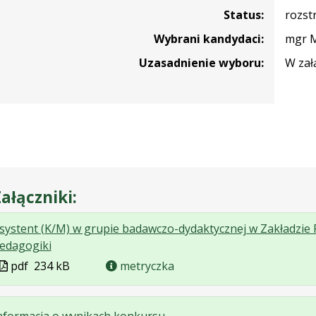
Status:
rozst
Wybrani kandydaci:
mgr M
Uzasadnienie wyboru:
W zał
ałączniki:
systent (K/M) w grupie badawczo-dydaktycznej w Zakładzie P
.
.
.
edagogiki
Plik
Rozmiar
Otwiera
Plik
pdf
234 kB
metryczka
w
pliku:
się
w
formacie:
234
w
formacie
pdf
kB
nowej
.
.
.