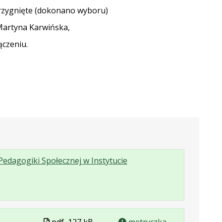
rzygnięte (dokonano wyboru)
artyna Karwińska,
ączeniu.
edagogiki Społecznej w Instytucie
Plik