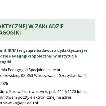
AKTYCZNEJ W ZAKŁADZIE
AGOGIKI
dawczo-dydaktycznej w Zakładzie Pedagogiki Społecznej w In
ent (K/M) w grupie badawczo-dydaktycznej w
dzie Pedagogiki Społecznej w Instytucie
gogiki
mia Pedagogiki Specjalnej im. Marii
orzewskiej, 02-353 Warszawa, ul. Szczęśliwicka 40
.2026
Biuro Spraw Pracowniczych, pok. 1117/1120 lub za
dnictwem poczty elektronicznej na adres
tniewska@aps.edu.pl