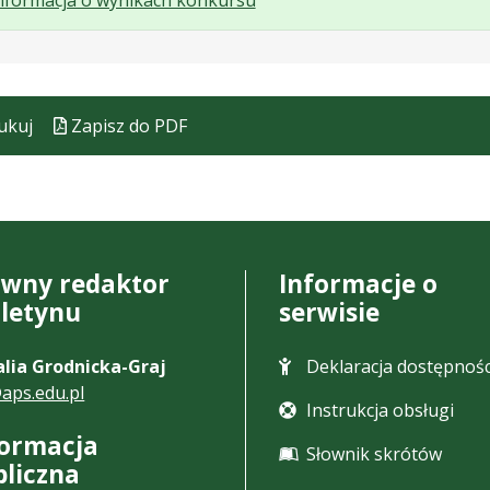
nformacja o wynikach konkursu
karcie.
Plik
Rozmiar
Otwiera
w
pliku:
się
formacie:
127
w
pdf
kB
nowej
ukuj
Zapisz do PDF
karcie.
ówny redaktor
Informacje o
uletynu
serwisie
lia Grodnicka-Graj
Deklaracja dostępnośc
aps.edu.pl
Instrukcja obsługi
formacja
Słownik skrótów
bliczna