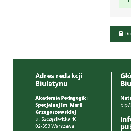
I
Dr
Adres redakcji
Gł
Biuletynu
Bi
Akademia Pedagogiki
Nata
Specjalnej im. Marii
bip@
Grzegorzewskiej
In
ul. Szczęśliwicka 40
pu
02-353 Warszawa