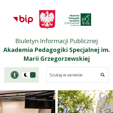
Przejdź do treści
Przejdź do mapy
Przejdź do
głównego menu
serwisu
Biuletyn Informacji Publicznej
Akademia Pedagogiki Specjalnej im.
Marii Grzegorzewskiej
Szukaj
Panel dostosowania ułat
Przełącz
w
Szuka
na
serwisie
wersję
ciemną