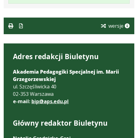
w
pliku:
się
w
formacie:
129
w
formacie
pdf
kB
nowej
karcie.
wersje
Adres redakcji Biuletynu
Akademia Pedagogiki Specjalnej im. Marii
Grzegorzewskiej
ul. Szczęśliwicka 40
02-353 Warszawa
e-mail:
bip@aps.edu.pl
Główny redaktor Biuletynu