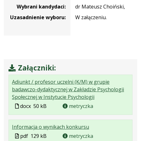
Wybrani kandydaci:
dr Mateusz Choiński,
Uzasadnienie wyboru:
W załączeniu.
Załączniki:
Adiunkt / profesor uczelni (K/M) w grupie
badawczo-dydaktycznej w Zakładzie Psychologii
.
.
Społecznej w Instytucie Psychologii
Plik
Rozmiar
Plik
docx
50 kB
metryczka
w
pliku:
w
formacie:
50
formacie
.
.
.
Informacja o wynikach konkursu
docx
kB
Plik
Rozmiar
Otwiera
Plik
pdf
129 kB
metryczka